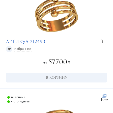
г.
3
Артикул 212490
избранное
57700
от
₸
В КОРЗИНУ
в наличии
фото
Фото изделия