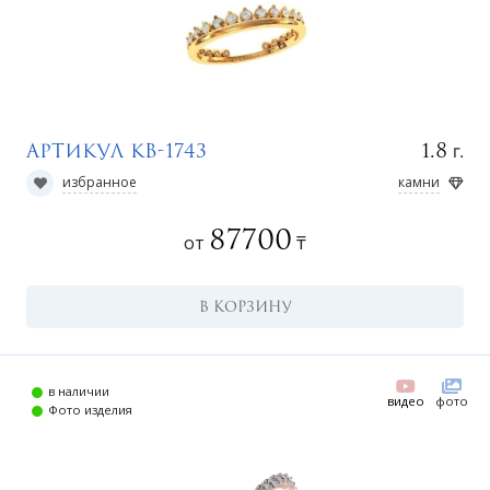
н
г.
1.8
Артикул КВ-1743
избранное
камни
87700
от
₸
В КОРЗИНУ
о
в наличии
видео
фото
Фото изделия