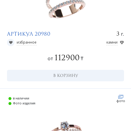
Регистрация
г.
3
Артикул 20980
избранное
камни
112900
от
₸
В КОРЗИНУ
в наличии
фото
Фото изделия