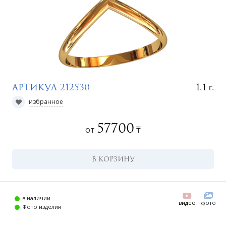
г.
1.1
Артикул 212530
избранное
57700
от
₸
г
В КОРЗИНУ
в наличии
видео
фото
Фото изделия