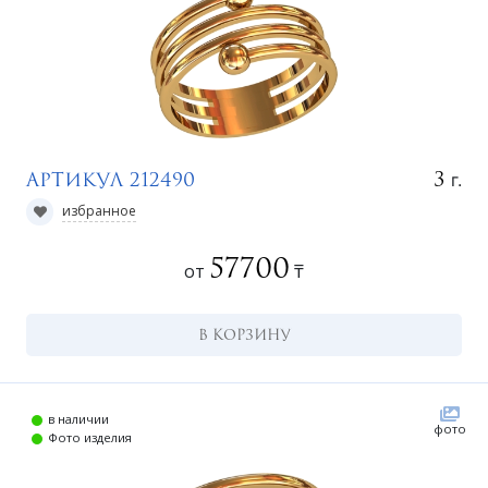
г.
3
Артикул 212490
избранное
57700
от
₸
В КОРЗИНУ
в наличии
фото
Фото изделия