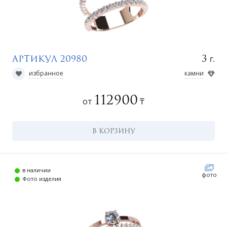
Регистрация
г.
3
Артикул 20980
избранное
камни
112900
от
₸
В КОРЗИНУ
в наличии
фото
Фото изделия