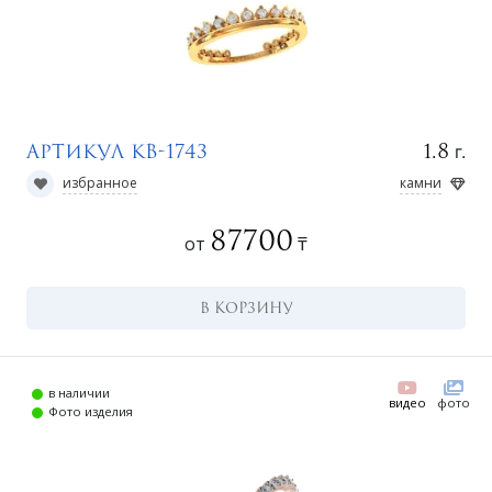
н
г.
1.8
Артикул КВ-1743
избранное
камни
87700
от
₸
В КОРЗИНУ
о
в наличии
видео
фото
Фото изделия