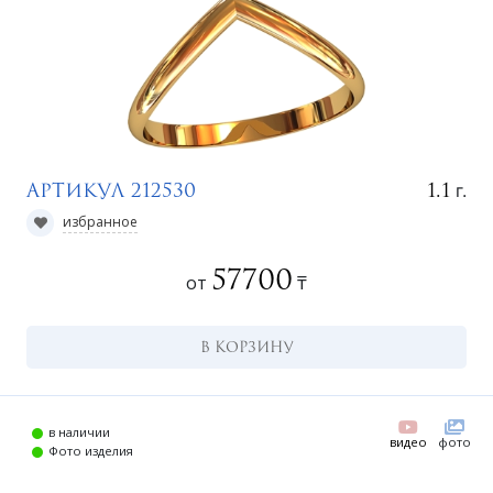
г.
1.1
Артикул 212530
избранное
57700
от
₸
г
В КОРЗИНУ
в наличии
видео
фото
Фото изделия