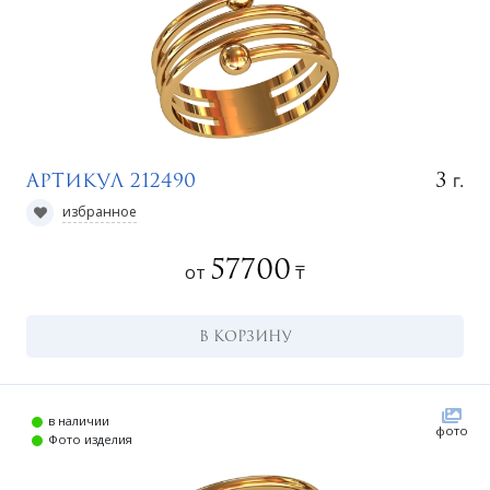
г.
3
Артикул 212490
избранное
57700
от
₸
В КОРЗИНУ
в наличии
фото
Фото изделия