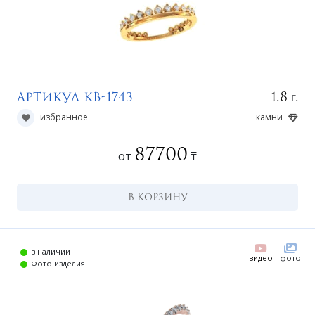
н
г.
1.8
Артикул КВ-1743
избранное
камни
87700
от
₸
В КОРЗИНУ
о
в наличии
видео
фото
Фото изделия