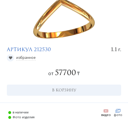
г.
1.1
Артикул 212530
избранное
57700
от
₸
г
В КОРЗИНУ
в наличии
видео
фото
Фото изделия