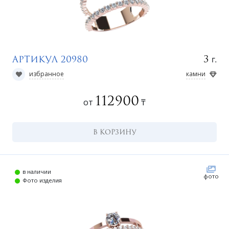
Регистрация
г.
3
Артикул 20980
избранное
камни
112900
от
₸
В КОРЗИНУ
в наличии
фото
Фото изделия