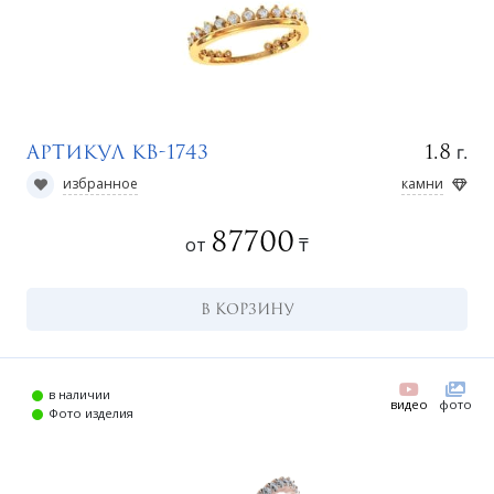
н
г.
1.8
Артикул КВ-1743
избранное
камни
87700
от
₸
В КОРЗИНУ
о
в наличии
видео
фото
Фото изделия