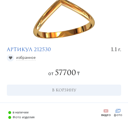
г.
1.1
Артикул 212530
избранное
57700
от
₸
г
В КОРЗИНУ
в наличии
видео
фото
Фото изделия