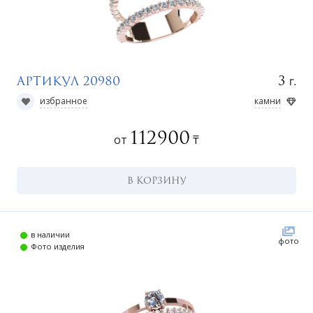
Регистрация
г.
3
Артикул 20980
избранное
камни
112900
от
₸
В КОРЗИНУ
в наличии
фото
Фото изделия