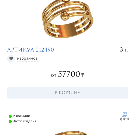
г.
3
Артикул 212490
избранное
57700
от
₸
В КОРЗИНУ
в наличии
фото
Фото изделия