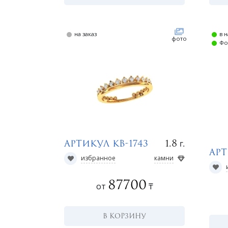
на заказ
в 
фото
Фо
г.
1.8
Артикул КВ-1743
Арт
избранное
камни
87700
от
₸
В КОРЗИНУ