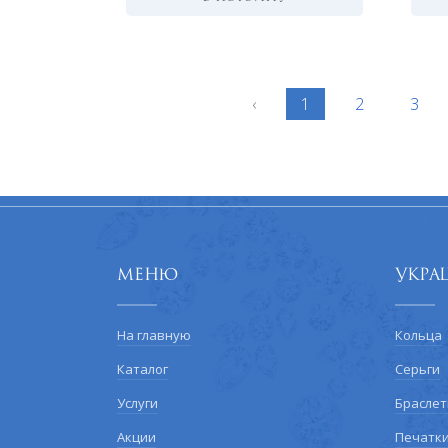
‹
1
2
3
Меню
Укра
На главную
Кольца
Каталог
Серьги
Услуги
Брасле
Акции
Печатк