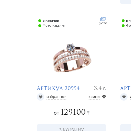
в наличии
в 
фото
Фото изделия
Фо
г.
3.4
Артикул 20994
Арт
избранное
камни
129100
от
₸
В КОРЗИНУ