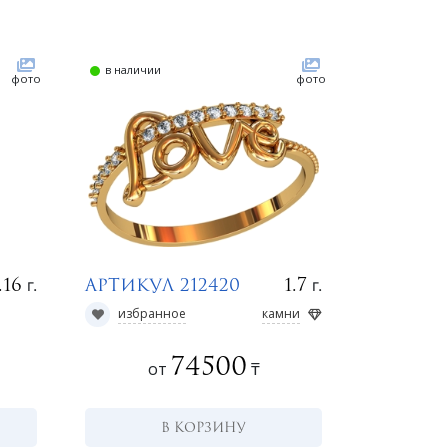
в наличии
фото
фото
г.
г.
.16
1.7
Артикул 212420
избранное
камни
74500
от
₸
В КОРЗИНУ