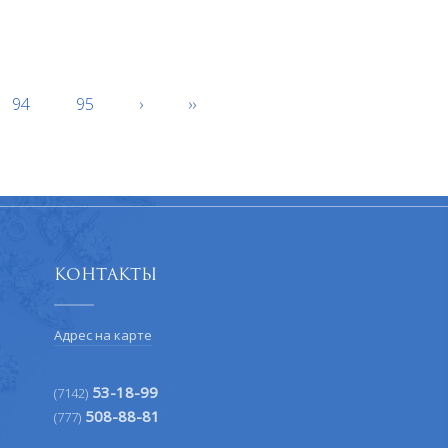
94
95
›
››
Контакты
Адрес на карте
53-18-99
(7142)
508-88-81
(777)