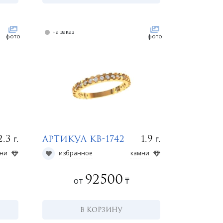
на заказ
фото
фото
г.
г.
2.3
1.9
Артикул КВ-1742
ни
избранное
камни
92500
от
₸
В КОРЗИНУ