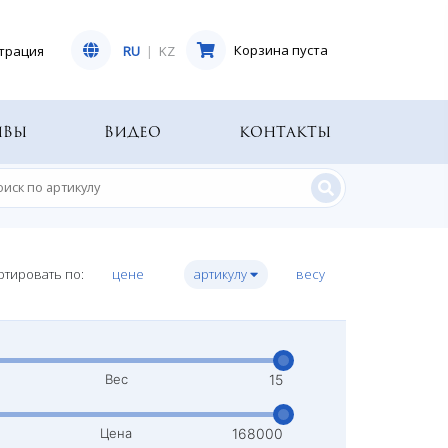
Корзина пуста
трация
RU
|
KZ
ывы
Видео
Контакты
ртировать по:
цене
артикулу
весу
Вес
Цена