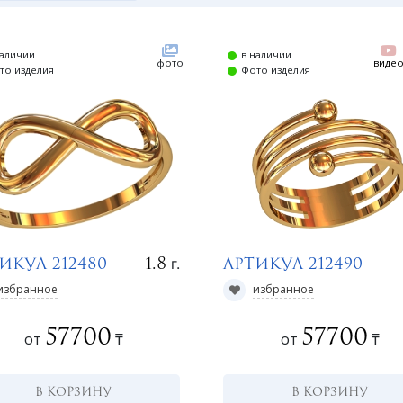
наличии
в наличии
фото
виде
то изделия
Фото изделия
г.
1.8
икул 212480
Артикул 212490
избранное
избранное
57700
57700
от
₸
от
₸
В КОРЗИНУ
В КОРЗИНУ