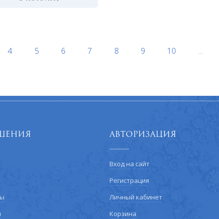
4
5
6
7
8
9
10
...
шения
Авторизация
Вход на сайт
Регистрация
ты
Личный кабинет
и
Корзина