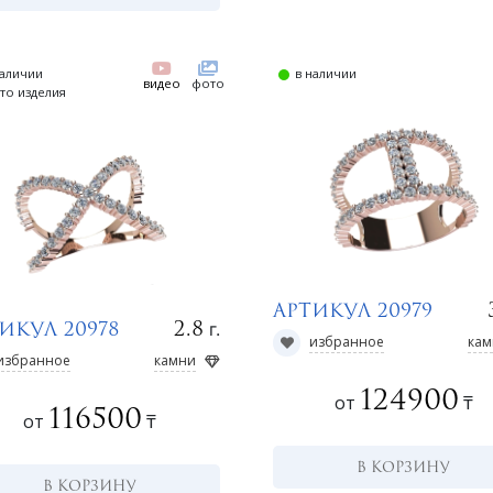
наличии
в наличии
видео
фото
то изделия
Артикул 20979
г.
2.8
икул 20978
избранное
кам
избранное
камни
124900
от
₸
116500
от
₸
В КОРЗИНУ
В КОРЗИНУ