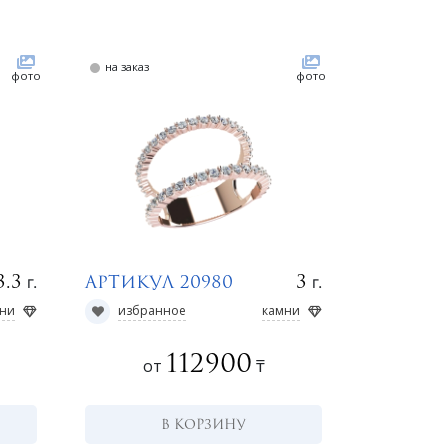
на заказ
фото
фото
г.
г.
3.3
3
Артикул 20980
ни
избранное
камни
112900
от
₸
В КОРЗИНУ