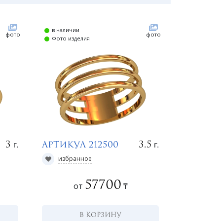
в наличии
о
фото
фото
Фото изделия
г.
г.
3
3.5
Артикул 212500
избранное
57700
от
₸
В КОРЗИНУ