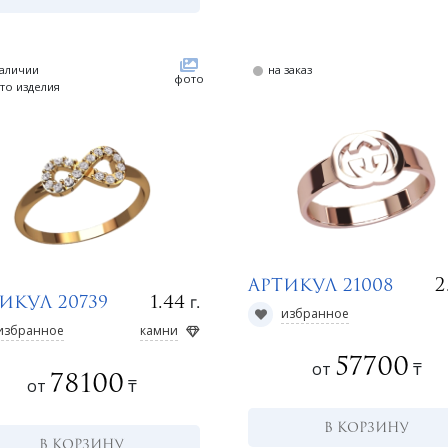
наличии
на заказ
фото
то изделия
2
Артикул 21008
г.
1.44
икул 20739
избранное
избранное
камни
57700
от
₸
78100
от
₸
В КОРЗИНУ
В КОРЗИНУ