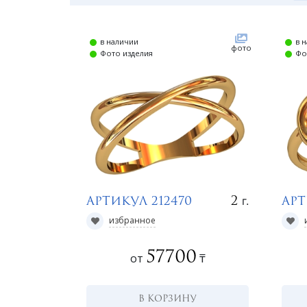
в наличии
в 
фото
Фото изделия
Фо
г.
2
Артикул 212470
Арт
избранное
57700
от
₸
В КОРЗИНУ