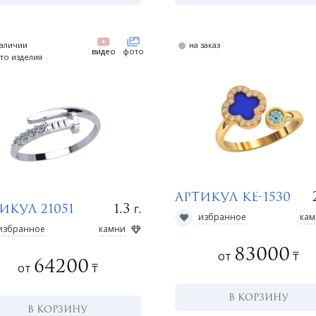
наличии
на заказ
видео
фото
то изделия
Артикул КЕ-1530
г.
1.3
икул 21051
избранное
кам
избранное
камни
83000
от
₸
64200
от
₸
В КОРЗИНУ
В КОРЗИНУ