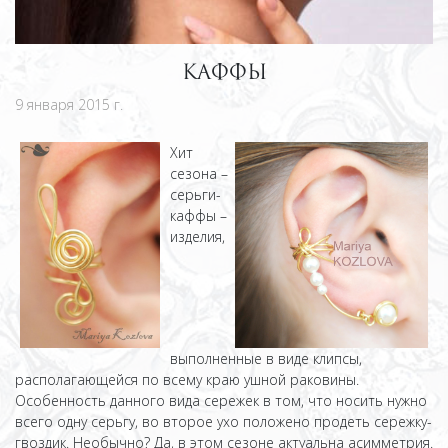
КАФФЫ
9 января 2015 г.
Хит
сезона –
серьги-
каффы –
изделия,
выполненные в виде клипсы,
располагающейся по всему краю ушной раковины.
Особенность данного вида сережек в том, что носить нужно
всего одну серьгу, во второе ухо положено продеть сережку-
гвоздик. Необычно? Да, в этом сезоне актуальна асимметрия.